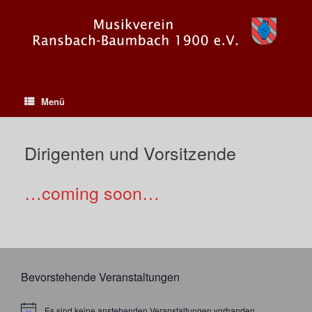
Zum
Inhalt
springen
Menü
Dirigenten und Vorsitzende
…coming soon…
Bevorstehende Veranstaltungen
Es sind keine anstehenden Veranstaltungen vorhanden.