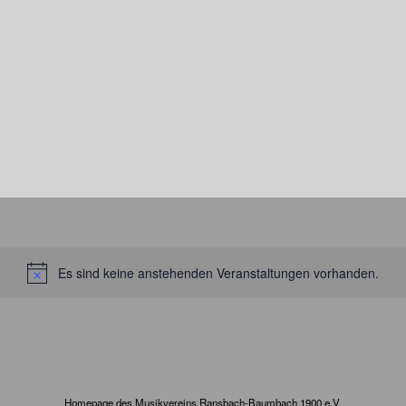
Es sind keine anstehenden Veranstaltungen vorhanden.
Hinweis
Homepage des Musikvereins Ransbach-Baumbach 1900 e.V.