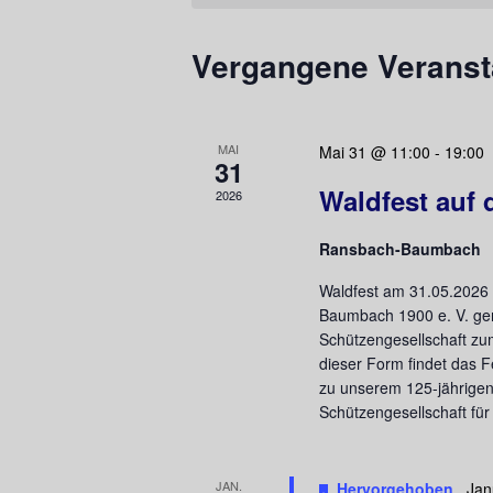
Kalender
Vergangene Veranst
von
Veranstaltungen
MAI
Mai 31 @ 11:00
-
19:00
31
Waldfest auf
2026
Ransbach-Baumbach
Waldfest am 31.05.2026 
Baumbach 1900 e. V. g
Schützengesellschaft zu
dieser Form findet das F
zu unserem 125-jährige
Schützengesellschaft für
JAN.
Hervorgehoben
Jan